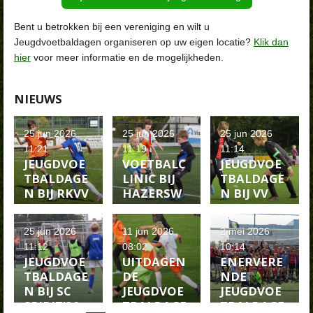
Bent u betrokken bij een vereniging en wilt u
Jeugdvoetbaldagen organiseren op uw eigen locatie?
Klik dan
hier
voor meer informatie en de mogelijkheden.
NIEUWS
25 jun 2026
25 jun 2026
25 jun 2026
11:21
11:19
11:14
JEUGDVOE
VOETBALC
JEUGDVOE
TBALDAGE
LINIC BIJ
TBALDAGE
N BIJ RKVV
HAZERSW
N BIJ VV
MALISKAM
OUDSE
ZUIDLAND
P IN DE
BOYS IN
IN DE
25 jun 2026
11 jun 2026
2 mei 2026
HERFSTVA
DE
HERFSTVA
11:12
08:02
10:14
KANTIE
HERFSTVA
KANTIE
JEUGDVOE
UITDAGEN
ENERVERE
KANTIE
TBALDAGE
DE
NDE
N BIJ SC
JEUGDVOE
JEUGDVOE
SPIRIT'30
TBALDAGE
TBALDAGE