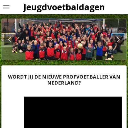
Jeugdvoetbaldagen
Ga
direct
naar
de
hoofdinhoud
WORDT JIJ DE NIEUWE PROFVOETBALLER VAN
NEDERLAND?