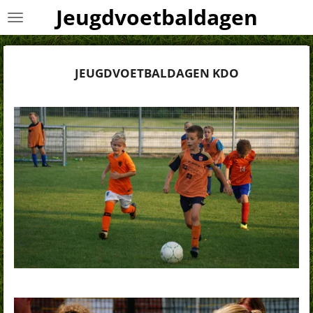
Jeugdvoetbaldagen
Ga
direct
naar
de
JEUGDVOETBALDAGEN KDO
hoofdinhoud