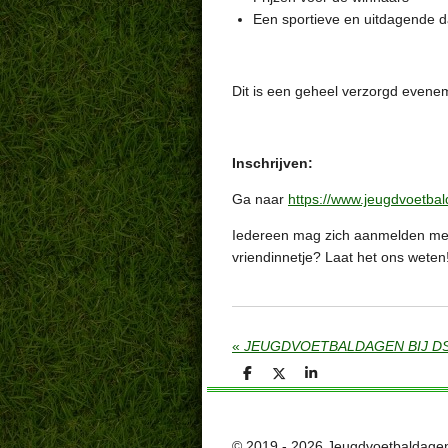
Een sportieve en uitdagende d
Dit is een geheel verzorgd evenem
Inschrijven:
Ga naar
https://www.jeugdvoetba
Iedereen mag zich aanmelden men 
vriendinnetje? Laat het ons weten
«
JEUGDVOETBALDAGEN BIJ DS
D
D
S
e
e
h
l
e
a
e
l
r
n
e
© 2019 - 2026 Jeugdvoetbaldage