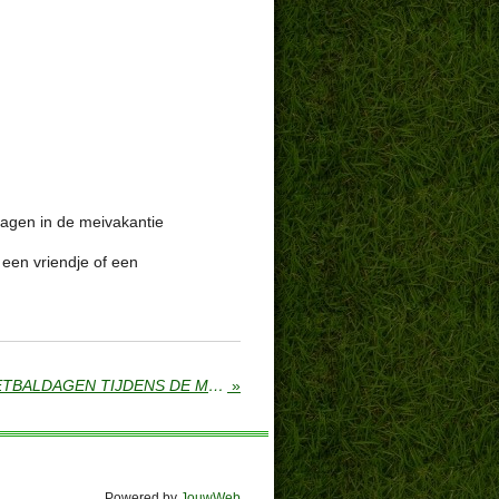
agen in de meivakantie
j een vriendje of een
SUCCESVOLLE JEUGDVOETBALDAGEN TIJDENS DE MEIVAKANTIE
»
Powered by
JouwWeb