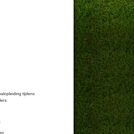
lopleiding tijdens
lers.
:
en