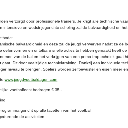
orden verzorgd door professionele trainers. Je krijgt alle technische 
 intensieve en wedstrijdgerichte scholing zal de balvaardigheid en he
ethode:
amische balvaardigheid en deze zal de jeugd verwerven nadat ze de b
 oefenvormen en ontelbare snelle acties te hebben gemaakt heeft de s
nemen van de bal en het verkrijgen van een prima traptechniek gaat h
 gaat. Dit door veelzijdige techniektraining. Dankzij een individuele tec
hoger niveau te brengen. Spelers worden zelfbewuster en eisen meer en
ite
www.jeugdvoetbaldagen.com
.
elijke voetbalfeest bedragen € 35,-
ing:
rogramma gericht op alle facetten van het voetbal
edurende de activiteiten