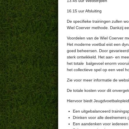
13.45 uur Wedstrijden
16.15 uur Afsluiting
De specifieke trainingen zullen w
Wiel Coerver methode. Dankzij een
Voordelen van de Wiel Coerver m
Het moderne voetbal eist een dyn
goed beheersen. Door gevarieerde
sterk ontwikkeld. Het aan- en mee
het totale balgevoel enorm vooruit
het collectieve spel op een veel 
Zie voor meer informatie de webs
De totale kosten voor dit onverget
Hiervoor biedt Jeugdvoetbalopleid
Een uitgebalanceerd trainingsp
Drinken voor alle deelnemers g
Een aandenken voor iedereen