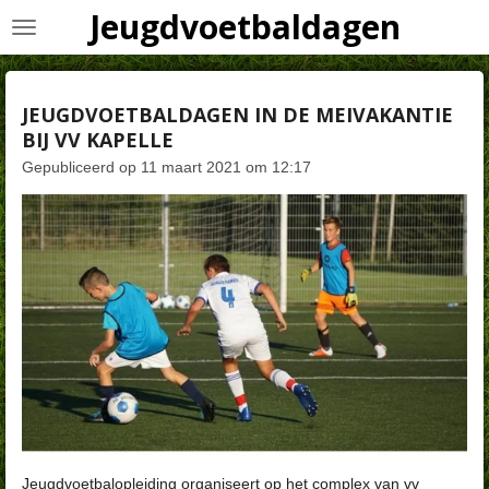
Jeugdvoetbaldagen
Ga
direct
naar
de
JEUGDVOETBALDAGEN IN DE MEIVAKANTIE
hoofdinhoud
BIJ VV KAPELLE
Gepubliceerd op 11 maart 2021 om 12:17
Jeugdvoetbalopleiding organiseert op het complex van vv