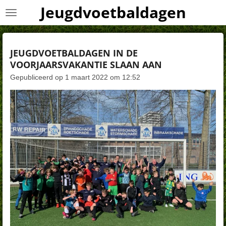
Jeugdvoetbaldagen
Ga
direct
naar
de
JEUGDVOETBALDAGEN IN DE
hoofdinhoud
VOORJAARSVAKANTIE SLAAN AAN
Gepubliceerd op 1 maart 2022 om 12:52